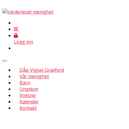
Logg inn
Dåp-Vigsel-Gravferd
Vår menighet
Barn
Ungdom
Voksne
Kalender
Kontakt