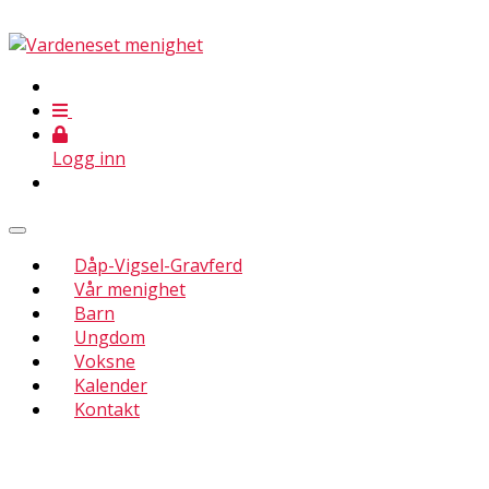
Logg inn
Dåp-Vigsel-Gravferd
Vår menighet
Barn
Ungdom
Voksne
Kalender
Kontakt